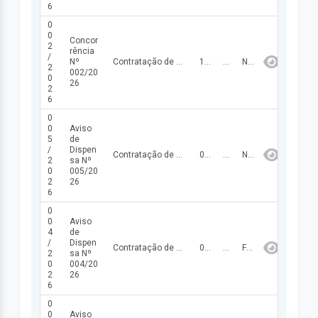
6
0
0
Concor
2
rência
/
Nº
Contratação de empresa para construção da pista de cooper na zona urbana do Município de Santo Antônio dos Milagres – PI, conforme especificações técnicas dos projetos, memoriais descritivos, planilhas orçamentárias, cronogramas físico-financeiros.
10/03/2026
1.212.039,90
NÃO FINALIZADA
2
002/20
0
26
2
6
0
0
Aviso
5
de
/
Dispen
Contratação de empresa para fornecimento de peixe para atender as necessidades do Município de Santo Antônio dos Milagres – PI no período da Semana Santa.
09/03/2026
64.400,00
NÃO FINALIZADA
2
sa Nº
0
005/20
2
26
6
0
0
Aviso
4
de
/
Dispen
Contratação de empresa para fornecimento de utensílios domésticos para cozinha para atender as necessidades da Prefeitura Municipal de Santo Antônio dos Milagres – PI.
04/03/2026
52.000,00
FINALIZADA
2
sa Nº
0
004/20
2
26
6
0
0
Aviso