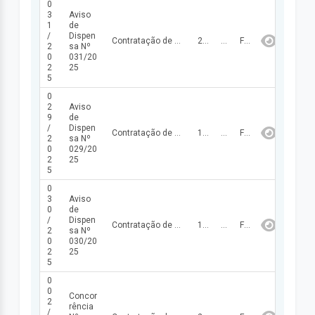
0
3
Aviso
1
de
/
Dispen
Contratação de empresa para prestação de serviços referente à operação turística do projeto serviços de convivência e fortalecimento de vínculos dos idosos do Município de Santo Antônio dos Milagres - PI.
26/09/2025
61.650,00
FINALIZADA
2
sa Nº
0
031/20
2
25
5
0
2
Aviso
9
de
/
Dispen
Contratação de empresa para organização e execução dos campeonatos de futebol amador das localidades e sede do Município de Santo Antônio dos Milagres – PI.
10/09/2025
62.340,00
FINALIZADA
2
sa Nº
0
029/20
2
25
5
0
3
Aviso
0
de
/
Dispen
Contratação de empresa para locação de máquina pesada (trator de esteira) para atender as necessidades do Município de Santo Antônio dos Milagres – PI.
10/09/2025
62.526,30
FINALIZADA
2
sa Nº
0
030/20
2
25
5
0
0
Concor
2
rência
/