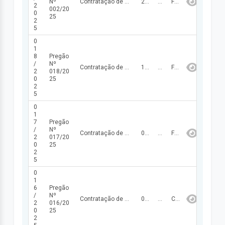
Nº
Contratação de empresa para construção do piso e cobertura do estacionamento da Secretaria de Educação do Município de Santo Antônio dos Milagres - PI, conforme especificações técnicas dos projetos, memoriais descritivos, planilhas orçamentárias, cronogramas físico-financeiros.
20/06/2025
384.214,03
FINALIZADA
2
002/20
0
25
2
5
0
1
8
Pregão
/
Nº
Contratação de empresa para fornecimento de frutas e verduras para atender as necessidades da Prefeitura Municipal de Santo Antônio dos Milagres – PI e Secretarias.
10/06/2025
291.270,00
FINALIZADA
2
018/20
0
25
2
5
0
1
7
Pregão
/
Nº
Contratação de empresa para fornecimento de material de expediente para atender as necessidades da Prefeitura Municipal de Santo Antônio dos Milagres – PI e Secretarias.
08/05/2025
694.595,71
FINALIZADA
2
017/20
0
25
2
5
0
1
6
Pregão
/
Nº
Contratação de empresa para Prestação de serviços para realização de cursos de formação continuada para professores e demais servidores da Secretaria Municipal de Educação bem como a consultoria pedagógica para a Secretaria Municipal de Educação do Município de Santo Antônio dos Milagres – PI.
06/05/2025
102.000,00
CANCELADA
2
016/20
0
25
2