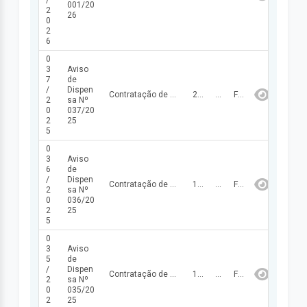
/
001/20
2
26
0
2
6
0
3
Aviso
7
de
/
Dispen
Contratação de empresa para prestação de serviços de reforma dos postos de saúde do Município de Santo Antônio dos Milagres - PI.
23/12/2025
124.956,91
FINALIZADA
2
sa Nº
0
037/20
2
25
5
0
3
Aviso
6
de
/
Dispen
Contratação de empresa para prestação de serviços técnicos de engenharia contemplando estudo geotécnico de sondagem, estudo de caracterização do solo e levantamento topográfico planialtimétrico, conforme demanda do Município de Santo Antônio dos Milagres - PI.
16/12/2025
32.775,00
FINALIZADA
2
sa Nº
0
036/20
2
25
5
0
3
Aviso
5
de
/
Dispen
Contratação de empresa para fornecimento de material odontológico para atender as necessidades da Secretaria Municipal de Saúde de Santo Antônio dos Milagres – PI.
13/11/2025
59.066,47
FINALIZADA
2
sa Nº
0
035/20
2
25