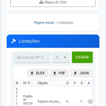
Mapa do Site
Página Inicial
» Licitações
Licitações
FILTRAR
XLSX
PDF
JSON
Nº Processo
Nº Procedimento
Objeto
Data Abertura/Julg
Valor
Status
Ação
0
0
2
Pregão
/
Nº
Registro de preços para futura e eventual locação de veículos para atender as necessidades da Prefeitura Municipal de Santo Antônio dos Milagres e Secretarias.
06/05/2026
329.699,28
FINALIZADA
2
002/20