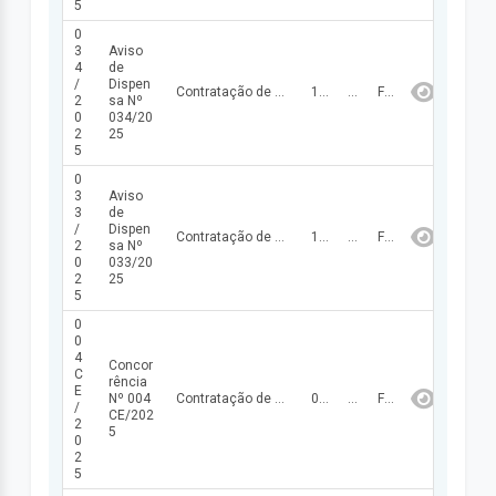
5
0
3
Aviso
4
de
/
Dispen
Contratação de empresa para execução dos serviços de limpeza e desinfecção de caixas d'águas para atender as necessidades da Prefeitura Municipal de Santo Antônio do Milagres - PI.
15/10/2025
26.640,00
FINALIZADA
2
sa Nº
0
034/20
2
25
5
0
3
Aviso
3
de
/
Dispen
Contratação de empresa para execução de ação em comemoração ao dia das crianças no Município de Santo Antônios dos Milagres - PI.
13/10/2025
53.049,97
FINALIZADA
2
sa Nº
0
033/20
2
25
5
0
0
4
Concor
C
rência
E
Nº 004
Contratação de empresa Especializada para Prestação do serviço de Elaboração do Projeto Técnico de Engenharia, para Implantação do Sistema de Esgotamento Sanitário no Município de SANTO ANTÔNIO DOS MILAGRES/PI, objeto do Termo de Compromisso Nº 027729/2024/MCIDADES celebrado entre o Ministério das Cidades e a Prefeitura Municipal de SANTO ANTÔNIO DOS MILAGRES/PI – Programa Novo PAC – Cidades Sustentáveis e Resilientes.
06/10/2025
361.863,36
FINALIZADA
/
CE/202
2
5
0
2
5