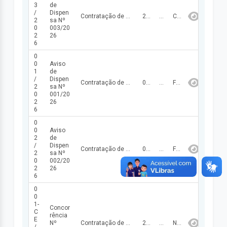
3
de
/
Dispen
Contratação de empresa para reforma de unidade escolares da zona urbana e rural do Município de Santo Antônio dos Milagres – PI.
25/02/2026
130.770,97
CANCELADA
2
sa Nº
0
003/20
2
26
6
0
0
Aviso
1
de
/
Dispen
Contratação de empresa para prestação de serviços de realização de jornada pedagógica para Secretaria Municipal de Educação de Santo Antônio dos Milagres - PI.
05/02/2026
40.000,00
FINALIZADA
2
sa Nº
0
001/20
2
26
6
0
0
Aviso
2
de
/
Dispen
Contratação de empresa para fornecimento de material descartável para atender as necessidades da Prefeitura Municipal de Santo Antônio dos Milagres – PI e Secretarias.
05/02/2026
64.200,00
FINALIZADA
2
sa Nº
0
002/20
2
26
6
0
0
1-
Concor
C
rência
E
Nº
Contratação de empresa para construção de unidades habitacionais em Santo Antônio dos Milagres – PI, conforme especificações técnicas dos projetos, memoriais descritivos, planilhas orçamentárias, cronogramas físico financeiros.
23/01/2026
3.070.750,00
NÃO FINALIZADA