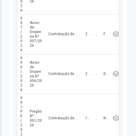
0
26
2
6
0
0
Aviso
7
de
/
Dispen
Contratação de empresa para execução dos serviços de roço (zona urbana, ruas, cemitério e estradas vicinais, incluindo os povoados) para atender as necessidades de Santo Antônio dos Milagres – PI.
24/04/2026
125.429,40
FINALIZADA
2
sa Nº
0
007/20
2
26
6
0
0
Aviso
6
de
/
Dispen
Contratação de empresa para reforma de unidades escolares da zona urbana e rural do Município de Santo Antônio dos Milagres – PI
20/03/2026
130.770,97
DIVULGADA
2
sa Nº
0
006/20
2
26
6
0
0
1-
P
Pregão
E
Nº
Contratação de empresa para fornecimento de material de cestas básicas para atender as necessidades da Prefeitura Municipal de Santo Antônio dos Milagres – PI e Secretarias.
17/03/2026
380.000,00
NÃO FINALIZADA
/
001/20
2
26
0
2