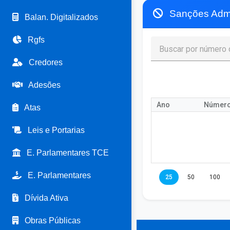
Sanções Admin
Balan. Digitalizados
Rgfs
Credores
Adesões
Ano
Númer
Atas
Leis e Portarias
E. Parlamentares TCE
E. Parlamentares
25
50
100
Dívida Ativa
Obras Públicas