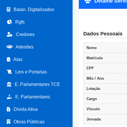
Detalhe Servi
Balan. Digitalizados
Rgfs
Dados Pessoais
Credores
Adesões
Nome
Matrícula
Atas
CPF
Leis e Portarias
Mês / Ano
E. Parlamentares TCE
Lotação
E. Parlamentares
Cargo
Dívida Ativa
Vínculo
Jornada
Obras Públicas