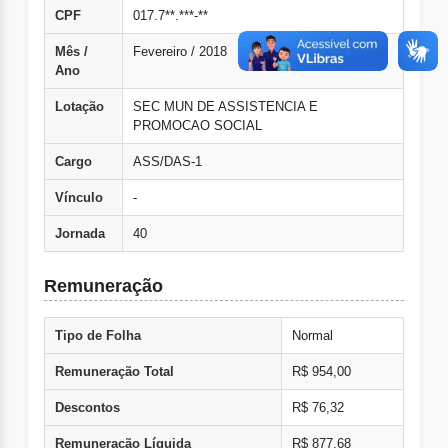
CPF
017.7**.***-**
Mês /
Fevereiro / 2018
Ano
Lotação
SEC MUN DE ASSISTENCIA E
PROMOCAO SOCIAL
Cargo
ASS/DAS-1
Vínculo
-
Jornada
40
Remuneração
Tipo de Folha
Normal
Remuneração Total
R$ 954,00
Descontos
R$ 76,32
Remuneração Líquida
R$ 877,68