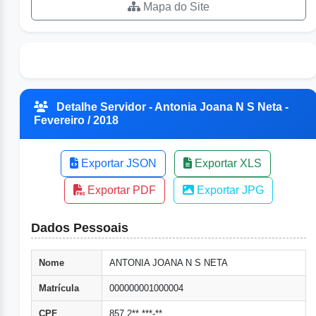
Mapa do Site
Detalhe Servidor - Antonia Joana N S Neta -
Fevereiro / 2018
Exportar JSON
Exportar XLS
Exportar PDF
Exportar JPG
Dados Pessoais
Nome
ANTONIA JOANA N S NETA
Matrícula
000000001000004
CPF
857.2**.***-**