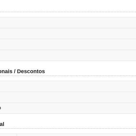
onais / Descontos
O
al