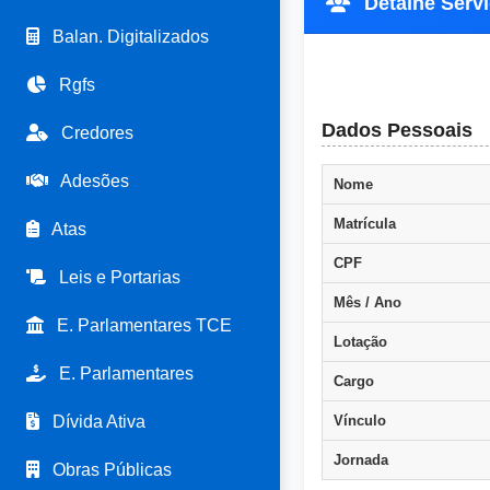
Detalhe Servi
Balan. Digitalizados
Rgfs
Dados Pessoais
Credores
Adesões
Nome
Matrícula
Atas
CPF
Leis e Portarias
Mês / Ano
E. Parlamentares TCE
Lotação
E. Parlamentares
Cargo
Dívida Ativa
Vínculo
Jornada
Obras Públicas